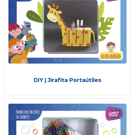
DIY | Jirafita Portaútiles