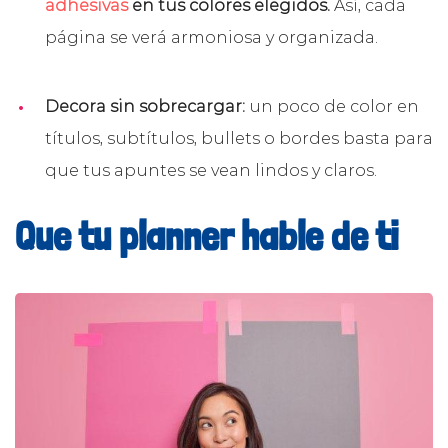
adhesivas
en tus colores elegidos.
Así, cada
página se verá armoniosa y organizada.
Decora sin sobrecargar:
un poco de color en
títulos, subtítulos, bullets o bordes basta para
que tus apuntes se vean lindos y claros.
Que tu planner hable de ti